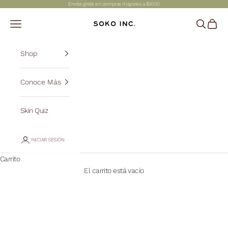
Ir al contenido
Envíos gratis en compras mayores a $3000
SOKO INC.
Abrir menú de navegación
Abrir bús
Abrir c
Shop
Conoce Más
Skin Quiz
INICIAR SESIÓN
Carrito
El carrito está vacío
Limpiador acuoso