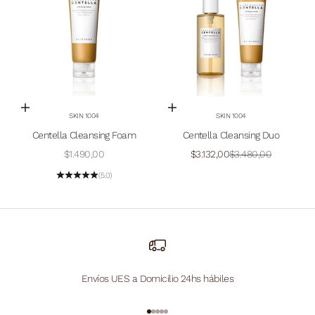
Añadir a la cesta
Añadir a la cesta
SKIN 1004
SKIN 1004
Centella Cleansing Foam
Centella Cleansing Duo
Precio de oferta
Precio de oferta
Precio normal
$1.490,00
$3.132,00
$3.480,00
(5.0)
Envíos UES a Domicilio 24hs hábiles