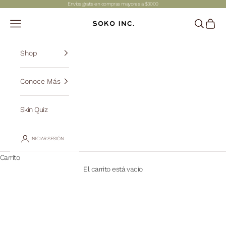
Ir al contenido
Envíos gratis en compras mayores a $3000
SOKO INC.
Abrir menú de navegación
Abrir bús
Abrir c
Shop
Conoce Más
Skin Quiz
INICIAR SESIÓN
Carrito
El carrito está vacío
Manchas