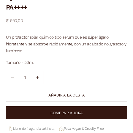
PA++++
Precio de oferta
$1.990,00
Un protector solar químico tipo serum que es súper ligero,
hidratante y se absorbe rápidamente, con un acabado no grasoso y
luminoso.
Tamaño - 50ml
Reducir cantidad
Reducir cantidad
AÑADIR A LA CESTA
COMPRAR AHORA
Libre de fragancia artificial
Peta Vegan & Cruelty Free