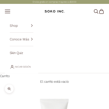
Ir al contenido
Envíos gratis en compras mayores a $3000
SOKO INC.
Abrir menú de navegación
Abrir bús
Abrir c
Shop
Conoce Más
Skin Quiz
INICIAR SESIÓN
Carrito
El carrito está vacío
Zoom