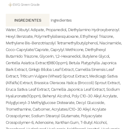
EWG Green Grade
Ingredientes
INGREDIENTES
Water, Dibutyl Adipate, Propanediol, Diethylamino Hydroxybenzoyl
Hexyl Benzoate, Polymethylsilsesquioxane, Ethylhexyl Triazone,
Methylene Bis-Benzotriazolyl Tetramethylbutylphenol, Niacinamide,
Coco-Caprylate/Caprate, Caprylyl Methicone, Diethylhexyl
Butamido Triazone, Glycerin, 1,2-Hexanediol, Butylene Glycol,
Centella Asiatica Extract(9800ppm), Betula Platyphylla Japonica
Bark Extract, Ginkgo Biloba Leaf Extract, Camellia Sinensis Leaf
Extract, Triticum Vulgare (Wheat) Sprout Extract, Medicago Sativa
(Alfalfa) Extract, Brassica Oleracea Italica (Broccoli) Sprout Extract,
Eruca Sativa Leaf Extract, Camellia Japonica Leaf Extract, Sodium
Hyaluronate(10ppm), Behenyl Alcohol, Poly C10-30 Alkyl Acrylate,
Polyglyceryl-3 Methylglucose Distearate, Decyl Glucoside,
Tromethamine, Carbomer, Acrylates/C10-30 Alkyl Acrylate
Crosspolymer, Sodium Stearoyl Glutamate, Polyacrylate
Crosspolymer-6, Adenosine, Xanthan Gum, T-Butyl Alcohol,