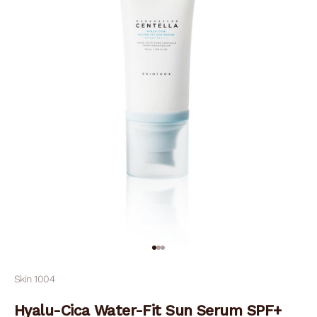
Ir al artículo 1
Ir al artículo 2
Ir al artículo 3
Skin 1004
Hyalu-Cica Water-Fit Sun Serum SPF+