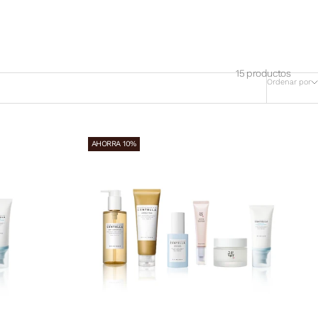
15 productos
Ordenar por
AHORRA 10%