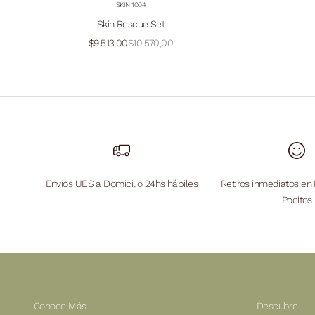
SKIN 1004
Skin Rescue Set
Precio de oferta
Precio normal
$9.513,00
$10.570,00
Envíos UES a Domicilio 24hs hábiles
Retiros inmediatos en 
Pocitos
Conoce Más
Descubre