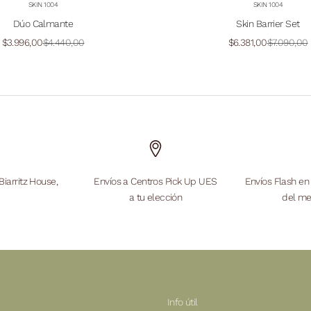
SKIN 1004
SKIN 1004
Dúo Calmante
Skin Barrier Set
Precio de oferta
Precio normal
Precio de oferta
Precio nor
$3.996,00
$4.440,00
$6.381,00
$7.090,00
Biarritz House,
Envíos a Centros Pick Up UES
Envíos Flash en
a tu elección
del me
Info útil