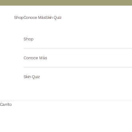
Ir al contenido
Shop
Conoce Más
Skin Quiz
Shop
Conoce Más
Skin Quiz
Carrito