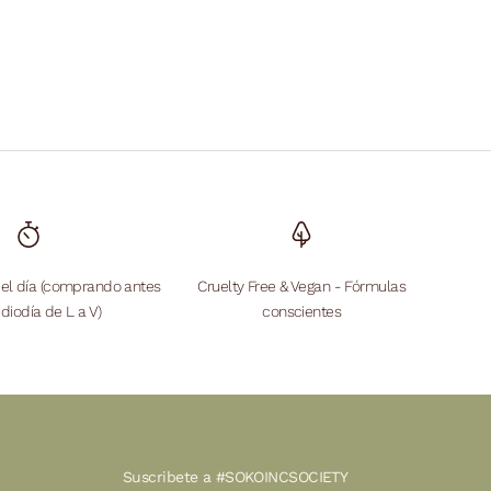
mal
 el día (comprando antes
Cruelty Free & Vegan - Fórmulas
diodía de L a V)
conscientes
Suscribete a #SOKOINCSOCIETY