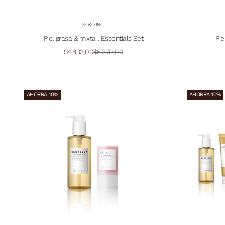
SOKO INC.
Piel grasa & mixta l Essentials Set
Pie
Precio de oferta
Precio normal
$4.833,00
$5.370,00
AHORRA 10%
AHORRA 10%