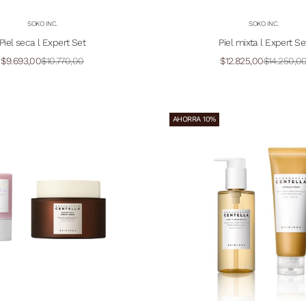
SOKO INC.
SOKO INC.
Piel seca l Expert Set
Piel mixta l Expert Se
Precio de oferta
Precio normal
Precio de oferta
Precio no
$9.693,00
$10.770,00
$12.825,00
$14.250,0
AHORRA 10%