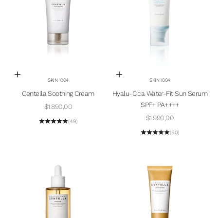
Añadir a la cesta
Añadir a la cesta
SKIN 1004
SKIN 1004
Centella Soothing Cream
Hyalu-Cica Water-Fit Sun Serum
SPF+ PA++++
Precio de oferta
$1.890,00
Precio de oferta
$1.990,00
(4.9)
(5.0)