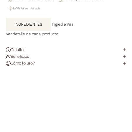
EWG Green Grade
Ingredientes
INGREDIENTES
Ver detalle de cada producto.
Detalles
Beneficios
Reproducir vídeo
Cómo lo uso?
Dúo Hyalu - Cica Set Hidratante
HOW TO
Ver detalle de cada producto.