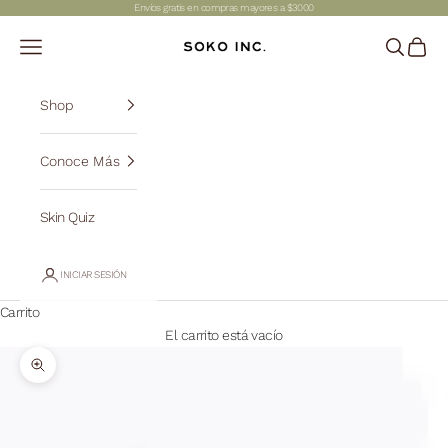
Ir al contenido
Envíos gratis en compras mayores a $3000
SOKO INC.
Abrir menú de navegación
Abrir bús
Abrir c
Shop
Conoce Más
Skin Quiz
INICIAR SESIÓN
Carrito
El carrito está vacío
Zoom