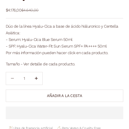
Precio de oferta
Precio normal
$4.176,00
$4.640,00
Dúo de la línea Hyalu-Cica a base de ácido hiáluronico y Centella
Asiática:
- Serum:
Hyalu-Cica Blue Serum 50ml
- SPF:
Hyalu-Cica Water-Fit Sun Serum SPF+ PA++++ 50ml
Por más información pueden hacer click en cada producto.
Tamaño - Ver detalle de cada producto.
Reducir cantidad
Reducir cantidad
AÑADIR A LA CESTA
Libre de fragancia artificial
Peta Vegan & Cruelty Free