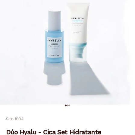
Ir al artículo 1
Ir al artículo 2
Ir al artículo 3
Skin 1004
Dúo Hyalu - Cica Set Hidratante